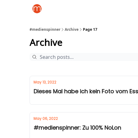
#medienspinner
Archive
Page 17
Archive
May 13, 2022
Dieses Mal habe ich kein Foto vom Ess
May 06, 2022
#medienspinner: Zu 100% NoLon