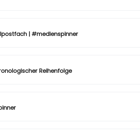
ilpostfach | #medienspinner
ronologischer Reihenfolge
pinner