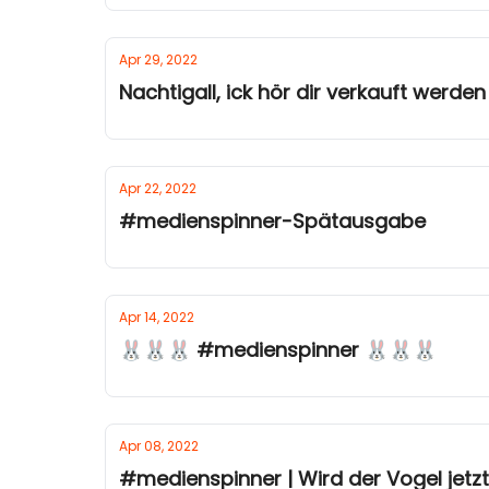
Apr 29, 2022
Nachtigall, ick hör dir verkauft werd
Apr 22, 2022
#medienspinner-Spätausgabe
Apr 14, 2022
🐰🐰🐰 #medienspinner 🐰🐰🐰
Apr 08, 2022
#medienspinner | Wird der Vogel jetzt