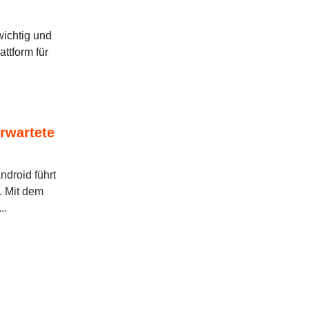
wichtig und
attform für
rwartete
droid führt
n. Mit dem
..