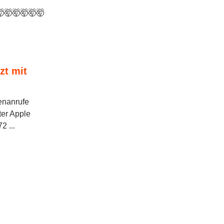
🤯🤯🤯🤯🤯
zt mit
enanrufe
ter Apple
2 ...