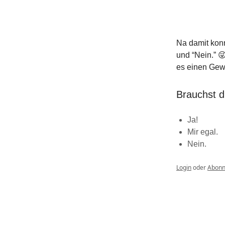
Na damit konn
und “Nein.” 
es einen Gewi
Brauchst 
Ja!
Mir egal.
Nein.
Login
oder
Abonn