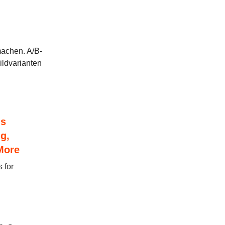
machen. A/B-
ildvarianten
ls
g,
More
 for