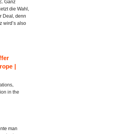
9€. Ganz
etzt die Wahl,
er Deal, denn
 wird’s also
fer
rope |
ations,
ion in the
nnte man