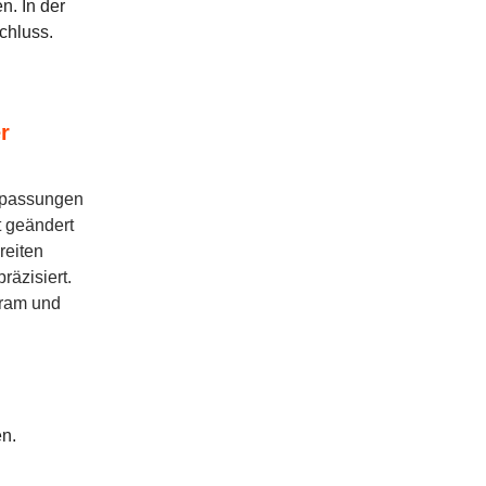
n. In der
Schluss.
r
npassungen
 geändert
reiten
räzisiert.
gram und
en.