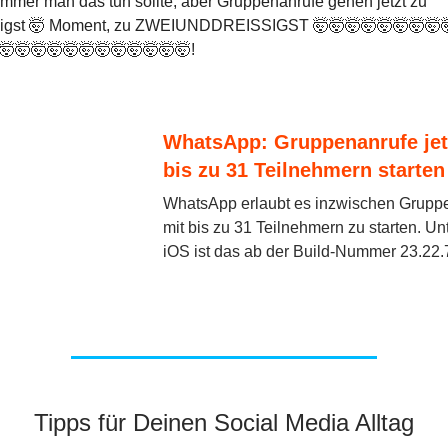
mmer man das tun sollte, aber Gruppenanrufe gehen jetzt zu
ßigst 🤯 Moment, zu ZWEIUNDDREISSIGST 🤯🤯🤯🤯🤯🤯🤯🤯
🤯🤯🤯🤯🤯🤯🤯🤯🤯🤯🤯🤯!
WhatsApp: Gruppenanrufe jet
bis zu 31 Teilnehmern starten
WhatsApp erlaubt es inzwischen Grupp
mit bis zu 31 Teilnehmern zu starten. Un
iOS ist das ab der Build-Nummer 23.22.7
Tipps für Deinen Social Media Alltag