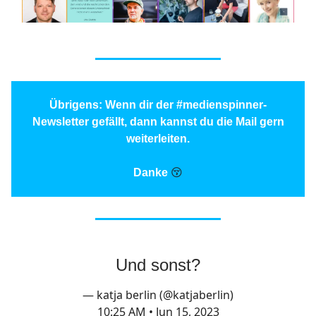
Übrigens: Wenn dir der #medienspinner-
Newsletter gefällt, dann kannst du die Mail gern
weiterleiten.
Danke
😚
Und sonst?
— katja berlin (@katjaberlin)
10:25 AM • Jun 15, 2023