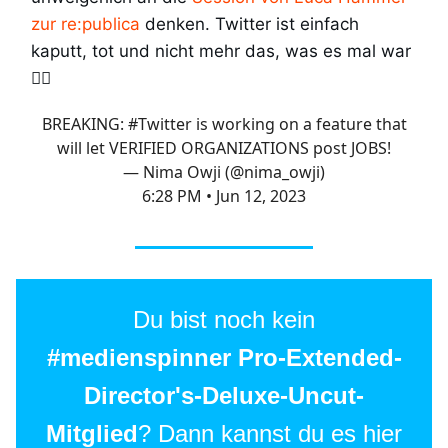
zur re:publica
denken. Twitter ist einfach
kaputt, tot und nicht mehr das, was es mal war
🤷‍♀️
BREAKING:
#Twitter
is working on a feature that
will let VERIFIED ORGANIZATIONS post JOBS!
— Nima Owji (@nima_owji)
6:28 PM • Jun 12, 2023
Du bist noch kein
#medienspinner Pro-Extended-
Director's-Deluxe-Uncut-
Mitglied
? Dann kannst du es hier