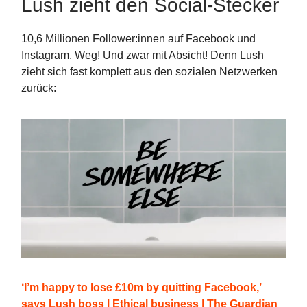
Lush zieht den Social-Stecker
10,6 Millionen Follower:innen auf Facebook und
Instagram. Weg! Und zwar mit Absicht! Denn Lush
zieht sich fast komplett aus den sozialen Netzwerken
zurück:
‘I’m happy to lose £10m by quitting Facebook,’
says Lush boss | Ethical business | The Guardian