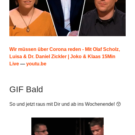
Wir müssen über Corona reden - Mit Olaf Scholz,
Luisa & Dr. Daniel Zickler | Joko & Klaas 15Min
Live
—
youtu.be
GIF Bald
So und jetzt raus mit Dir und ab ins Wochenende! 😙