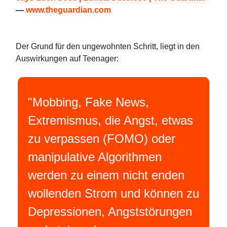
—
www.theguardian.com
Der Grund für den ungewohnten Schritt, liegt in den
Auswirkungen auf Teenager:
"Mobbing, Fake News,
Extremismus, die Angst, etwas
zu verpassen (FOMO) oder
manipulative Algorithmen
werden zu einem nicht enden
wollenden Strom und können zu
Depressionen, Angststörungen